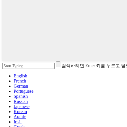
검색하려면 Enter 키를 누르고 
English
French
German
Portuguese
Spanish
Russian
Japanese
Korean
Arabic
Irish
Greek