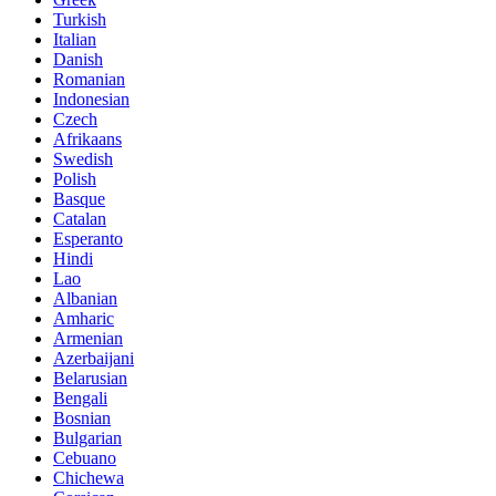
Turkish
Italian
Danish
Romanian
Indonesian
Czech
Afrikaans
Swedish
Polish
Basque
Catalan
Esperanto
Hindi
Lao
Albanian
Amharic
Armenian
Azerbaijani
Belarusian
Bengali
Bosnian
Bulgarian
Cebuano
Chichewa