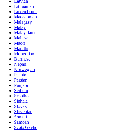
Latvian
Lithuanian
Luxembou..
Macedonian
Malagasy
Malay
Malayalam
Maltese
Maori
Marathi
Mongolian
Burmese
Nepali
Norwegian
Pashto
Persian
Punjabi
Serbian
Sesotho
Sinhala
Slovak
Slovenian
Somali
Samoan
Scots Gaelic